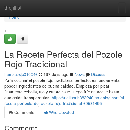
Home
thejillist
Togg
navi
Home
1
La Receta Perfecta del Pozole
Rojo Tradicional
hamzazxjc010346
197 days ago
News
Discuss
Para cocinar el pozole rojo tradicional perfecto, es fundamental
poseer ingredientes de buena calidad. Empieza por picar
finamente cebolla, ajo y canActivate, luego fríe en aceite hasta
que estén transparentes.
https://nellnank383246.amoblog.com/el-
receta-perfecta-del-pozole-rojo-tradicional-60531495
Comments
Who Upvoted
Comments