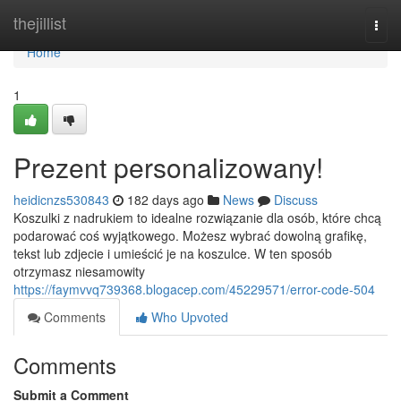
Home
thejillist
Togg
navi
Home
1
Prezent personalizowany!
heidicnzs530843
182 days ago
News
Discuss
Koszulki z nadrukiem to idealne rozwiązanie dla osób, które chcą
podarować coś wyjątkowego. Możesz wybrać dowolną grafikę,
tekst lub zdjecie i umieścić je na koszulce. W ten sposób
otrzymasz niesamowity
https://faymvvq739368.blogacep.com/45229571/error-code-504
Comments
Who Upvoted
Comments
Submit a Comment