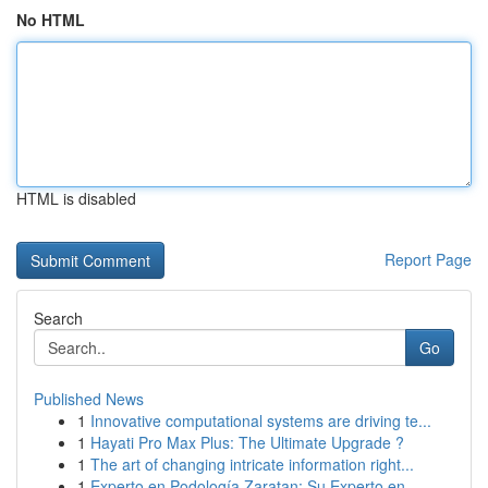
No HTML
HTML is disabled
Report Page
Search
Go
Published News
1
Innovative computational systems are driving te...
1
Hayati Pro Max Plus: The Ultimate Upgrade ?
1
The art of changing intricate information right...
1
Experto en Podología Zaratan: Su Experto en ...