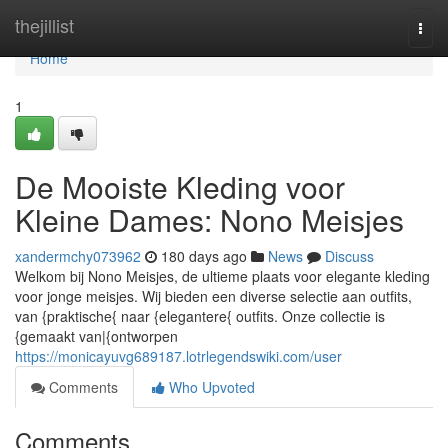
Home
thejillist
Togg
navi
Home
1
De Mooiste Kleding voor
Kleine Dames: Nono Meisjes
xandermchy073962
180 days ago
News
Discuss
Welkom bij Nono Meisjes, de ultieme plaats voor elegante kleding
voor jonge meisjes. Wij bieden een diverse selectie aan outfits,
van {praktische{ naar {elegantere{ outfits. Onze collectie is
{gemaakt van|{ontworpen
https://monicayuvg689187.lotrlegendswiki.com/user
Comments
Who Upvoted
Comments