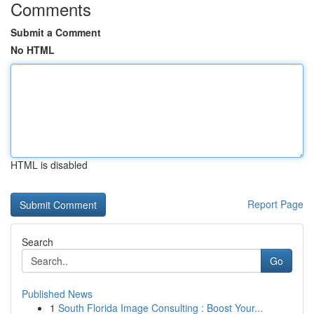
Comments
Submit a Comment
No HTML
HTML is disabled
Report Page
Search
Go
Published News
1
South Florida Image Consulting : Boost Your...