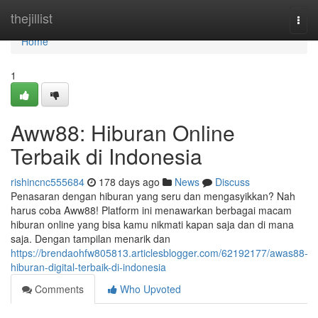
Home
thejillist
Togg
navi
Home
1
Aww88: Hiburan Online
Terbaik di Indonesia
rishincnc555684
178 days ago
News
Discuss
Penasaran dengan hiburan yang seru dan mengasyikkan? Nah
harus coba Aww88! Platform ini menawarkan berbagai macam
hiburan online yang bisa kamu nikmati kapan saja dan di mana
saja. Dengan tampilan menarik dan
https://brendaohfw805813.articlesblogger.com/62192177/awas88-
hiburan-digital-terbaik-di-indonesia
Comments
Who Upvoted