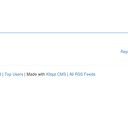
Rep
d
|
Top Users
| Made with
Kliqqi CMS
|
All RSS Feeds