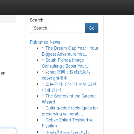
Search
Go
Published News
1
The Dream Gap Year : Your
Biggest Adventure Yet...
1
South Florida Image
Consulting : Boost Your...
1
xchat 官网：权威信息与
 an
copyright指南
1
일본구심: 당신의 피부 고민,
이제 안녕!
1
The Secrets of the Gnome
Wizard
1
Cutting-edge techniques for
preserving vulnerab...
1
Gebze Eskort Tesisleri ve
Fiyatları
1
نقل عفش المدينة المنورة: