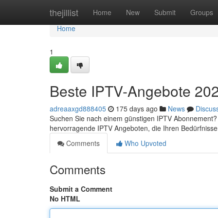
Home
thejillist
Home
New
Submit
Groups
Home
1
Beste IPTV-Angebote 2023
adreaaxgd888405
175 days ago
News
Discus
Suchen Sie nach einem günstigen IPTV Abonnement? Da
hervorragende IPTV Angeboten, die Ihren Bedürfnisse
Comments
Who Upvoted
Comments
Submit a Comment
No HTML