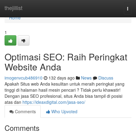
Home
thejillist
Togg
navi
Home
1
Optimasi SEO: Raih Peringkat
Website Anda
imogenvcub486910
132 days ago
News
Discuss
Apakah Situs web Anda kesulitan untuk meraih peringkat yang
tinggi di halaman hasil mesin pencari ? Tidak perlu khawatir!
Dengan jasa SEO profesional, situs Anda bisa tampil di posisi
atas dan
https://ideaxdigital.com/jasa-seo/
Comments
Who Upvoted
Comments