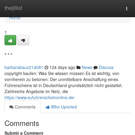
Home
thejillist
Togg
navi
Home
1
```
barbarabaux214081
124 days ago
News
Discuss
copyright kaufen: Was Sie wissen müssen Es ist wichtig, von
vornherein zu betonen: Der unmittelbare Anschaffung eines
Führerscheins ist in Deutschland grundsätzlich nicht gestattet.
Zahlreiche Angebote im Netz, die
https://www.eufuhrerscheinonline.de/
Comments
Who Upvoted
Comments
Submit a Comment