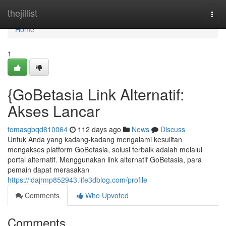
Home
thejillist
Togg
navi
Home
1
{GoBetasia Link Alternatif:
Akses Lancar
tomasgbqd810064
112 days ago
News
Discuss
Untuk Anda yang kadang-kadang mengalami kesulitan
mengakses platform GoBetasia, solusi terbaik adalah melalui
portal alternatif. Menggunakan link alternatif GoBetasia, para
pemain dapat merasakan
https://idajrmp852943.life3dblog.com/profile
Comments
Who Upvoted
Comments