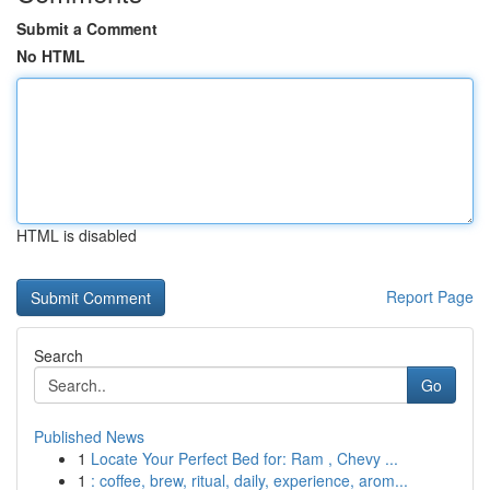
Submit a Comment
No HTML
HTML is disabled
Report Page
Search
Go
Published News
1
Locate Your Perfect Bed for: Ram , Chevy ...
1
: coffee, brew, ritual, daily, experience, arom...