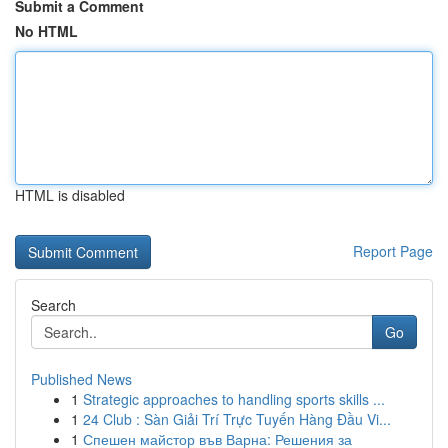
Submit a Comment
No HTML
HTML is disabled
Report Page
Search
Go
Published News
1
Strategic approaches to handling sports skills ...
1
24 Club : Sàn Giải Trí Trực Tuyến Hàng Đầu Vi...
1
Спешен майстор във Варна: Решения за