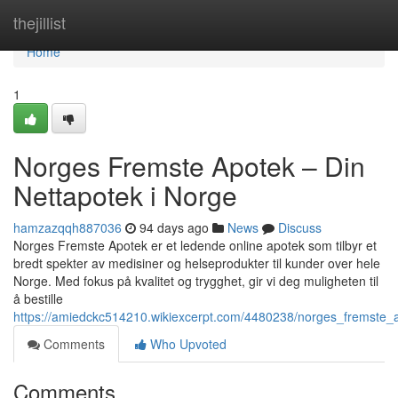
Home
thejillist
Home
1
Norges Fremste Apotek – Din
Nettapotek i Norge
hamzazqqh887036
94 days ago
News
Discuss
Norges Fremste Apotek er et ledende online apotek som tilbyr et
bredt spekter av medisiner og helseprodukter til kunder over hele
Norge. Med fokus på kvalitet og trygghet, gir vi deg muligheten til
å bestille
https://amiedckc514210.wikiexcerpt.com/4480238/norges_fremste_
Comments
Who Upvoted
Comments