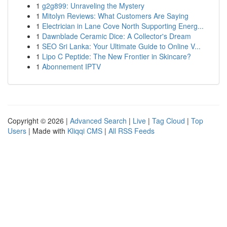
1
g2g899: Unraveling the Mystery
1
Mitolyn Reviews: What Customers Are Saying
1
Electrician in Lane Cove North Supporting Energ...
1
Dawnblade Ceramic Dice: A Collector's Dream
1
SEO Sri Lanka: Your Ultimate Guide to Online V...
1
Lipo C Peptide: The New Frontier in Skincare?
1
Abonnement IPTV
Copyright © 2026 |
Advanced Search
|
Live
|
Tag Cloud
|
Top
Users
| Made with
Kliqqi CMS
|
All RSS Feeds