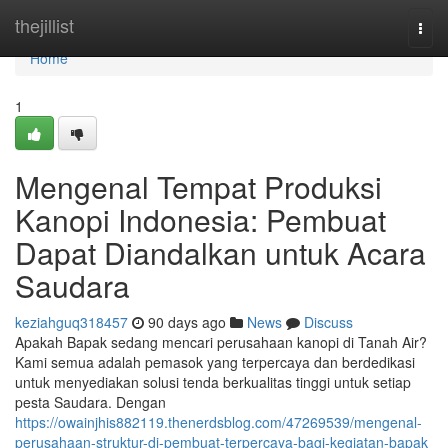
Home
thejillist
Togg
navi
Home
1
Mengenal Tempat Produksi
Kanopi Indonesia: Pembuat
Dapat Diandalkan untuk Acara
Saudara
keziahguq318457
90 days ago
News
Discuss
Apakah Bapak sedang mencari perusahaan kanopi di Tanah Air?
Kami semua adalah pemasok yang terpercaya dan berdedikasi
untuk menyediakan solusi tenda berkualitas tinggi untuk setiap
pesta Saudara. Dengan
https://owainjhis882119.thenerdsblog.com/47269539/mengenal-
perusahaan-struktur-di-pembuat-terpercaya-bagi-kegiatan-bapak