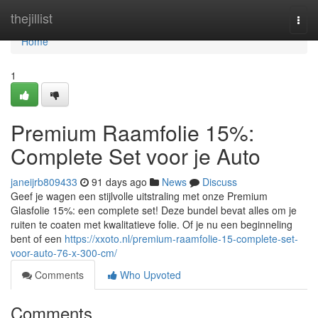
Home
thejillist
Togg
navi
Home
1
Premium Raamfolie 15%:
Complete Set voor je Auto
janeijrb809433
91 days ago
News
Discuss
Geef je wagen een stijlvolle uitstraling met onze Premium
Glasfolie 15%: een complete set! Deze bundel bevat alles om je
ruiten te coaten met kwalitatieve folie. Of je nu een beginneling
bent of een
https://xxoto.nl/premium-raamfolie-15-complete-set-
voor-auto-76-x-300-cm/
Comments
Who Upvoted
Comments