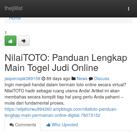
Home
thejillist
Togg
navi
Home
1
NilaiTOTO: Panduan Lengkap
Main Togel Judi Online
jasperoqsk389158
89 days ago
News
Discuss
Ingin menjadi handal dalam bermain toto online secara virtual?
NilaiTOTO hadir sebagai ruang utama Anda! Artikel ini akan
membahas secara komplit tiap hal yang perlu Anda pahami –
mulai dari fundamental proses,
https://elijahcrwu994260.ampblogs.com/nilaitoto-panduan-
lengkap-main-permainan-online-digital-78073152
Comments
Who Upvoted