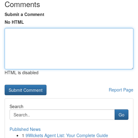
Comments
Submit a Comment
No HTML
HTML is disabled
Report Page
Search
Go
Published News
1
9Wickets Agent List: Your Complete Guide