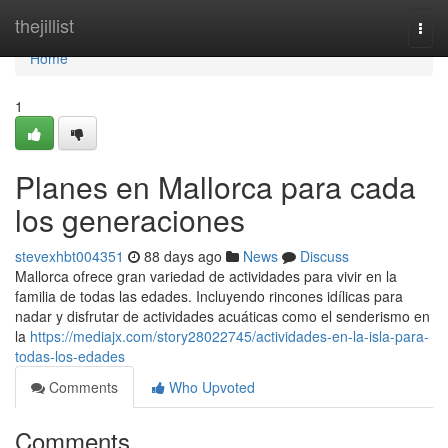
Home
thejillist
Togg
navi
Home
1
Planes en Mallorca para cada
los generaciones
stevexhbt004351
88 days ago
News
Discuss
Mallorca ofrece gran variedad de actividades para vivir en la
familia de todas las edades. Incluyendo rincones idílicas para
nadar y disfrutar de actividades acuáticas como el senderismo en
la
https://mediajx.com/story28022745/actividades-en-la-isla-para-
todas-los-edades
Comments
Who Upvoted
Comments