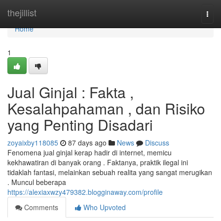
Home
thejillist
Togg
navi
Home
1
Jual Ginjal : Fakta ,
Kesalahpahaman , dan Risiko
yang Penting Disadari
zoyaixby118085
87 days ago
News
Discuss
Fenomena jual ginjal kerap hadir di internet, memicu
kekhawatiran di banyak orang . Faktanya, praktik ilegal ini
tidaklah fantasi, melainkan sebuah realita yang sangat merugikan
. Muncul beberapa
https://alexiaxwzy479382.blogginaway.com/profile
Comments
Who Upvoted