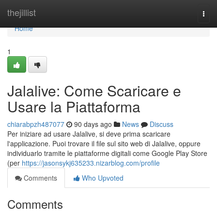
Home
thejillist
Togg
navi
Home
1
Jalalive: Come Scaricare e
Usare la Piattaforma
chiarabpzh487077
90 days ago
News
Discuss
Per iniziare ad usare Jalalive, si deve prima scaricare
l'applicazione. Puoi trovare il file sul sito web di Jalalive, oppure
individuarlo tramite le piattaforme digitali come Google Play Store
(per
https://jasonsykj635233.nizarblog.com/profile
Comments
Who Upvoted
Comments