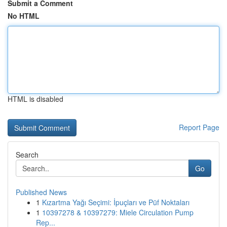
Submit a Comment
No HTML
HTML is disabled
Report Page
Search
Go
Published News
1
Kızartma Yağı Seçimi: İpuçları ve Püf Noktaları
1
10397278 & 10397279: Miele Circulation Pump
Rep...