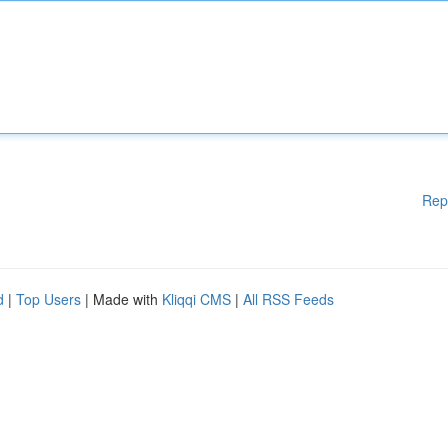
Rep
d
|
Top Users
| Made with
Kliqqi CMS
|
All RSS Feeds