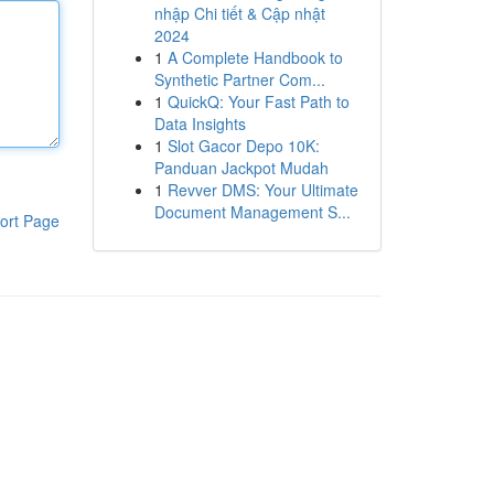
nhập Chi tiết & Cập nhật
2024
1
A Complete Handbook to
Synthetic Partner Com...
1
QuickQ: Your Fast Path to
Data Insights
1
Slot Gacor Depo 10K:
Panduan Jackpot Mudah
1
Revver DMS: Your Ultimate
Document Management S...
ort Page