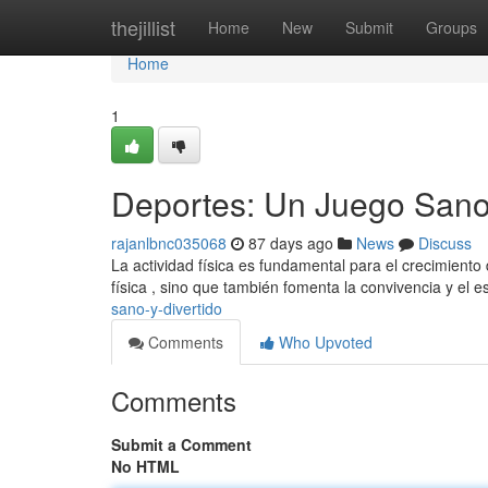
Home
thejillist
Home
New
Submit
Groups
Home
1
Deportes: Un Juego Sano 
rajanlbnc035068
87 days ago
News
Discuss
La actividad física es fundamental para el crecimiento
física , sino que también fomenta la convivencia y el e
sano-y-divertido
Comments
Who Upvoted
Comments
Submit a Comment
No HTML