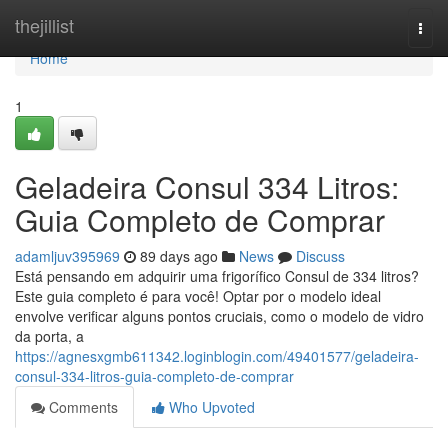
Home
thejillist
Togg
navi
Home
1
Geladeira Consul 334 Litros:
Guia Completo de Comprar
adamljuv395969
89 days ago
News
Discuss
Está pensando em adquirir uma frigorífico Consul de 334 litros?
Este guia completo é para você! Optar por o modelo ideal
envolve verificar alguns pontos cruciais, como o modelo de vidro
da porta, a
https://agnesxgmb611342.loginblogin.com/49401577/geladeira-
consul-334-litros-guia-completo-de-comprar
Comments
Who Upvoted