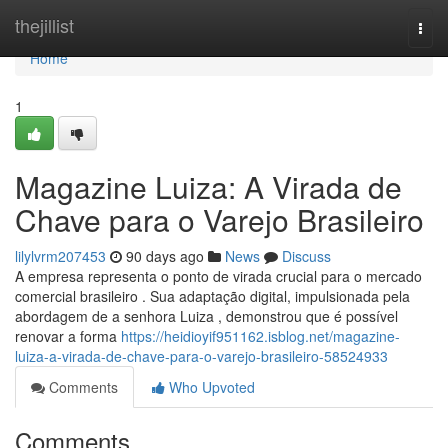
Home
thejillist
Togg
navi
Home
1
Magazine Luiza: A Virada de
Chave para o Varejo Brasileiro
lilylvrm207453
90 days ago
News
Discuss
A empresa representa o ponto de virada crucial para o mercado
comercial brasileiro . Sua adaptação digital, impulsionada pela
abordagem de a senhora Luiza , demonstrou que é possível
renovar a forma
https://heidioyif951162.isblog.net/magazine-
luiza-a-virada-de-chave-para-o-varejo-brasileiro-58524933
Comments
Who Upvoted
Comments