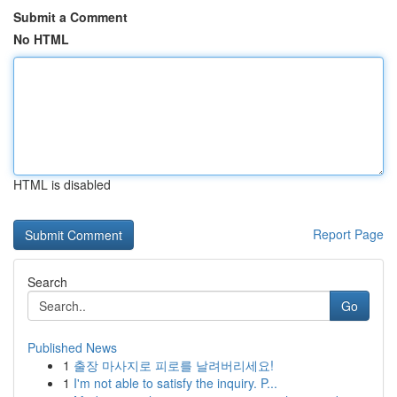
Submit a Comment
No HTML
HTML is disabled
Report Page
Search
Go
Published News
1
출장 마사지로 피로를 날려버리세요!
1
I'm not able to satisfy the inquiry. P...