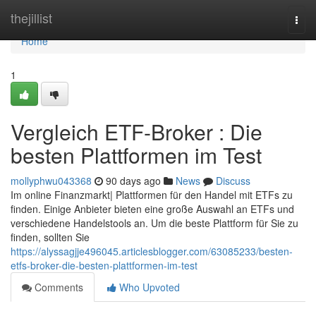
Home
thejillist
Togg
navi
Home
1
Vergleich ETF-Broker : Die
besten Plattformen im Test
mollyphwu043368
90 days ago
News
Discuss
Im online Finanzmarkt| Plattformen für den Handel mit ETFs zu
finden. Einige Anbieter bieten eine große Auswahl an ETFs und
verschiedene Handelstools an. Um die beste Plattform für Sie zu
finden, sollten Sie
https://alyssagjje496045.articlesblogger.com/63085233/besten-
etfs-broker-die-besten-plattformen-im-test
Comments
Who Upvoted