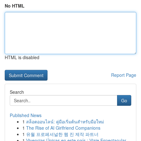
No HTML
HTML is disabled
Report Page
Search
Go
Published News
1
สล็อตออนไลน์: คู่มือเริ่มต้นสำหรับมือใหม่
1
The Rise of AI Girlfriend Companions
1
유월 프로페셔널한 웹 진 제작 파트너
1
Vivencias Únicas en este país : Viaje Espectacular