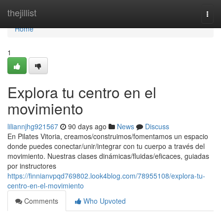
Home
thejillist
Togg
navi
Home
1
Explora tu centro en el
movimiento
liliannjhg921567
90 days ago
News
Discuss
En Pilates Vitoria, creamos/construimos/fomentamos un espacio
donde puedes conectar/unir/integrar con tu cuerpo a través del
movimiento. Nuestras clases dinámicas/fluidas/eficaces, guiadas
por instructores
https://finnianvpqd769802.look4blog.com/78955108/explora-tu-
centro-en-el-movimiento
Comments
Who Upvoted