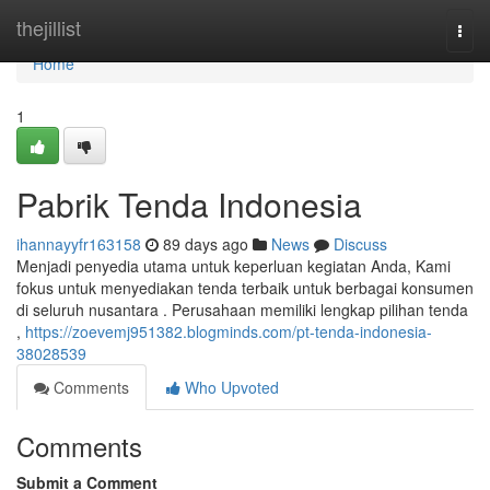
Home
thejillist
Togg
navi
Home
1
Pabrik Tenda Indonesia
ihannayyfr163158
89 days ago
News
Discuss
Menjadi penyedia utama untuk keperluan kegiatan Anda, Kami
fokus untuk menyediakan tenda terbaik untuk berbagai konsumen
di seluruh nusantara . Perusahaan memiliki lengkap pilihan tenda
,
https://zoevemj951382.blogminds.com/pt-tenda-indonesia-
38028539
Comments
Who Upvoted
Comments
Submit a Comment