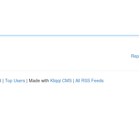
Rep
d
|
Top Users
| Made with
Kliqqi CMS
|
All RSS Feeds