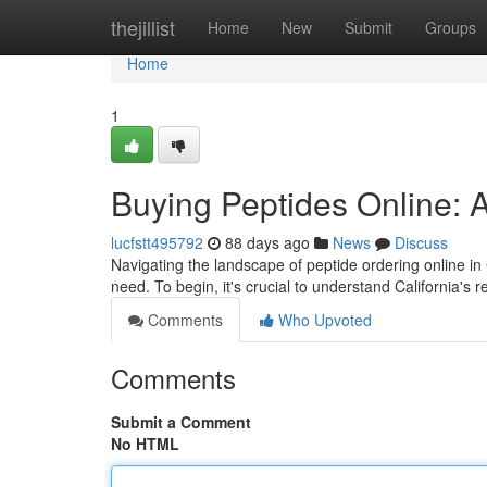
Home
thejillist
Home
New
Submit
Groups
Home
1
Buying Peptides Online: A
lucfstt495792
88 days ago
News
Discuss
Navigating the landscape of peptide ordering online in C
need. To begin, it's crucial to understand California's 
Comments
Who Upvoted
Comments
Submit a Comment
No HTML