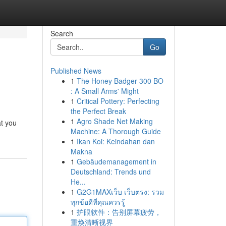
Search
Go
Published News
1
The Honey Badger 300 BO
: A Small Arms' Might
1
Critical Pottery: Perfecting
the Perfect Break
1
Agro Shade Net Making
at you
Machine: A Thorough Guide
1
Ikan Koi: Keindahan dan
Makna
1
Gebäudemanagement in
Deutschland: Trends und
He...
1
G2G1MAXเว็บ เว็บตรง: รวม
ทุกข้อดีที่คุณควรรู้
1
护眼软件：告别屏幕疲劳，
重焕清晰视界