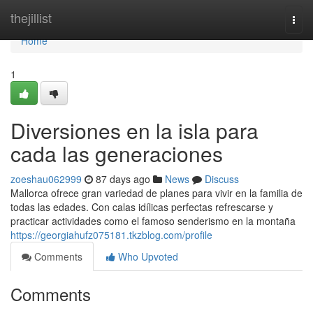
Home
thejillist
Togg
navi
Home
1
Diversiones en la isla para
cada las generaciones
zoeshau062999
87 days ago
News
Discuss
Mallorca ofrece gran variedad de planes para vivir en la familia de
todas las edades. Con calas idílicas perfectas refrescarse y
practicar actividades como el famoso senderismo en la montaña
https://georgiahufz075181.tkzblog.com/profile
Comments
Who Upvoted
Comments