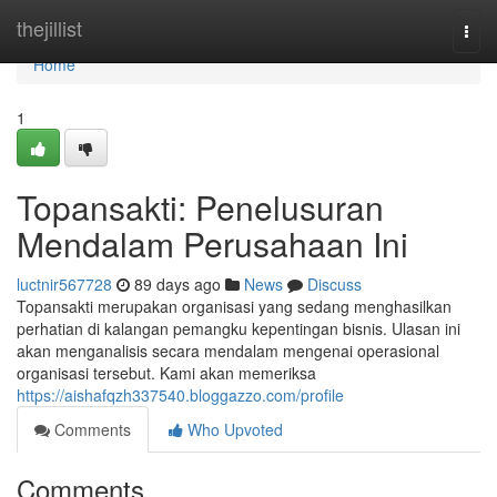
Home
thejillist
Togg
navi
Home
1
Topansakti: Penelusuran
Mendalam Perusahaan Ini
luctnir567728
89 days ago
News
Discuss
Topansakti merupakan organisasi yang sedang menghasilkan
perhatian di kalangan pemangku kepentingan bisnis. Ulasan ini
akan menganalisis secara mendalam mengenai operasional
organisasi tersebut. Kami akan memeriksa
https://aishafqzh337540.bloggazzo.com/profile
Comments
Who Upvoted
Comments