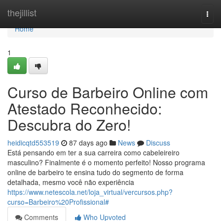
Home
thejillist
Togg
navi
Home
1
Curso de Barbeiro Online com
Atestado Reconhecido:
Descubra do Zero!
heidicqtd553519
87 days ago
News
Discuss
Está pensando em ter a sua carreira como cabeleireiro
masculino? Finalmente é o momento perfeito! Nosso programa
online de barbeiro te ensina tudo do segmento de forma
detalhada, mesmo você não experiência
https://www.netescola.net/loja_virtual/vercursos.php?
curso=Barbeiro%20Profissional#
Comments
Who Upvoted