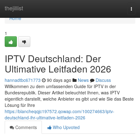
Home
thejillist
Togg
navi
Home
1
IPTV Deutschland: Der
Ultimative Leitfaden 2026
hannadtbc671773
90 days ago
News
Discuss
Willkommen zu dem umfassenden Guide für IPTV in der
Bundesrepublik. Dieser Artikel beleuchtet Ihnen, was IPTV
eigentlich darstellt, welche Anbieter es gibt und wie Sie das Beste
Lösung für Ihre
https://blancheqqjc197572.qowap.com/100274663/iptv-
deutschland-ihr-ultimative-leitfaden-2026
Comments
Who Upvoted