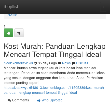
Home
thejillist
Togg
navi
Home
1
Kost Murah: Panduan Lengkap
Mencari Tempat Tinggal Ideal
nicolexcmo624140
85 days ago
News
Discuss
Mencari hunian sewa terjangkau di kota besar bisa menjadi
tantangan. Panduan ini akan membantu Anda menemukan lokasi
yang sesuai dengan anggaran dan kebutuhan Anda. Perhatikan
elemen penting seperti
https://izaakwyox548013.techionblog.com/41505389/kost-murah-
panduan-lengkap-mencari-tempat-tinggal-ideal
Comments
Who Upvoted