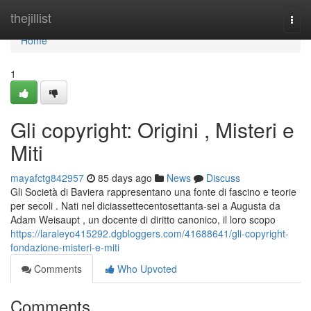
Home
thejillist
Togg
navi
Home
1
Gli copyright: Origini , Misteri e
Miti
mayafctg842957
85 days ago
News
Discuss
Gli Società di Baviera rappresentano una fonte di fascino e teorie
per secoli . Nati nel diciassettecentosettanta-sei a Augusta da
Adam Weisaupt , un docente di diritto canonico, il loro scopo
https://laraleyo415292.dgbloggers.com/41688641/gli-copyright-
fondazione-misteri-e-miti
Comments
Who Upvoted
Comments