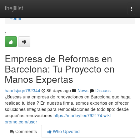
Home
thejillist
Togg
navi
Home
1
Empresa de Reformas en
Barcelona: Tu Proyecto en
Manos Expertas
haarisjeqn782344
85 days ago
News
Discuss
¿Buscas una empresa de renovaciones en Barcelona que haga
realidad tu idea ? En nuestra firma, somos expertos en ofrecer
soluciones integrales para remodelaciones de todo tipo: desde
pequeñas renovaciones
https://marleyfiec792174.wiki-
promo.com/user
Comments
Who Upvoted