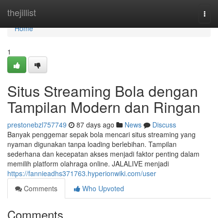
Home
thejillist
Togg
navi
Home
1
Situs Streaming Bola dengan
Tampilan Modern dan Ringan
prestonebzl757749
87 days ago
News
Discuss
Banyak penggemar sepak bola mencari situs streaming yang
nyaman digunakan tanpa loading berlebihan. Tampilan
sederhana dan kecepatan akses menjadi faktor penting dalam
memilih platform olahraga online. JALALIVE menjadi
https://fannieadhs371763.hyperionwiki.com/user
Comments
Who Upvoted
Comments