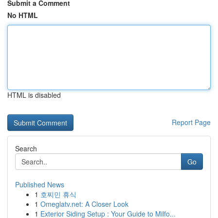
Submit a Comment
No HTML
HTML is disabled
Report Page
Search
Go
Published News
1
호찌민 휴식
1
Omeglatv.net: A Closer Look
1
Exterior Siding Setup : Your Guide to Milfo...