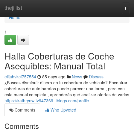
Home
thejillist
Togg
navi
Home
1
Halla Coberturas de Coche
Asequibles: Manual Total
elijahvkcf757554
85 days ago
News
Discuss
¿Buscas disminuir dinero en tu cobertura de vehículo? Encontrar
coberturas de auto baratos puede parecer una tarea , pero con
esta manual completa , aprenderás qué analizar ofertas de varias
https://kathrynwftv947369.ttblogs.com/profile
Comments
Who Upvoted
Comments