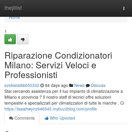
Home
thejillist
Togg
navi
Home
1
Riparazione Condizionatori
Milano: Servizi Veloci e
Professionisti
ezekielatkk650332
84 days ago
News
Discuss
Stai cercando assistenza per il tuo impianto di climatizzazione a
Milano e provincia ? Il nostro staff di tecnici offre soluzioni
tempestivi e specializzati per climatizzatori di tutte le marche . Ci
https://isaiahwynz646545.mybuzzblog.com/profile
Comments
Who Upvoted