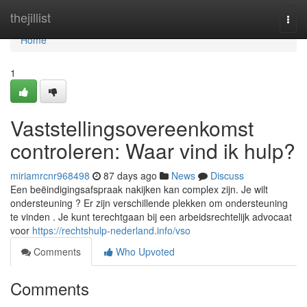
Home
thejillist
Togg
navi
Home
1
Vaststellingsovereenkomst
controleren: Waar vind ik hulp?
miriamrcnr968498
87 days ago
News
Discuss
Een beëindigingsafspraak nakijken kan complex zijn. Je wilt
ondersteuning ? Er zijn verschillende plekken om ondersteuning
te vinden . Je kunt terechtgaan bij een arbeidsrechtelijk advocaat
voor
https://rechtshulp-nederland.info/vso
Comments
Who Upvoted
Comments