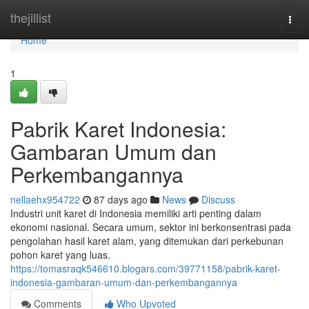
Home
thejillist
Togg
navi
Home
1
Pabrik Karet Indonesia:
Gambaran Umum dan
Perkembangannya
nellaehx954722
87 days ago
News
Discuss
Industri unit karet di Indonesia memiliki arti penting dalam
ekonomi nasional. Secara umum, sektor ini berkonsentrasi pada
pengolahan hasil karet alam, yang ditemukan dari perkebunan
pohon karet yang luas.
https://tomasraqk546610.blogars.com/39771158/pabrik-karet-
indonesia-gambaran-umum-dan-perkembangannya
Comments
Who Upvoted