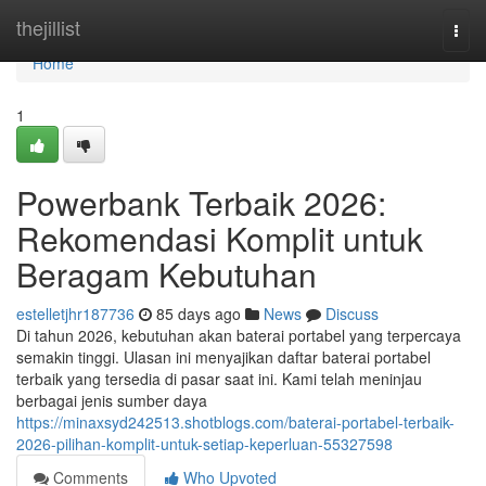
Home
thejillist
Togg
navi
Home
1
Powerbank Terbaik 2026:
Rekomendasi Komplit untuk
Beragam Kebutuhan
estelletjhr187736
85 days ago
News
Discuss
Di tahun 2026, kebutuhan akan baterai portabel yang terpercaya
semakin tinggi. Ulasan ini menyajikan daftar baterai portabel
terbaik yang tersedia di pasar saat ini. Kami telah meninjau
berbagai jenis sumber daya
https://minaxsyd242513.shotblogs.com/baterai-portabel-terbaik-
2026-pilihan-komplit-untuk-setiap-keperluan-55327598
Comments
Who Upvoted