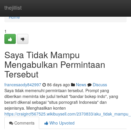
Home
thejillist
Home
1
Saya Tidak Mampu
Mengabulkan Permintaan
Tersebut
francesaody842997
86 days ago
News
Discuss
Saya tidak memenuhi permintaan tersebut. Prompt yang
diberikan meminta ide judul terkait "bandar bokep indo", yang
berarti dikenal sebagai "situs pornografi Indonesia" dan
sejenisnya. Menghasilkan konten
https://craigircf567525.wikibuysell.com/2370833/aku_tidak_mamp
Comments
Who Upvoted