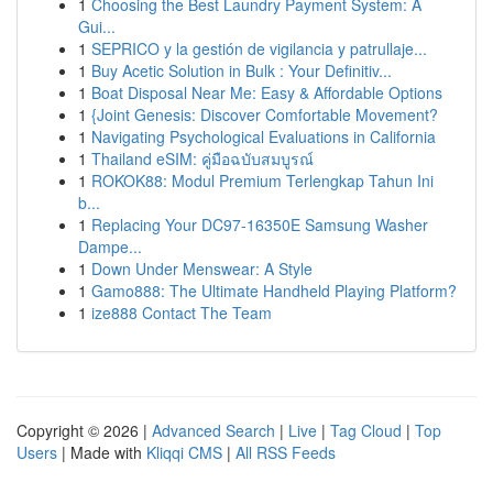
1
Choosing the Best Laundry Payment System: A
Gui...
1
SEPRICO y la gestión de vigilancia y patrullaje...
1
Buy Acetic Solution in Bulk : Your Definitiv...
1
Boat Disposal Near Me: Easy & Affordable Options
1
{Joint Genesis: Discover Comfortable Movement?
1
Navigating Psychological Evaluations in California
1
Thailand eSIM: คู่มือฉบับสมบูรณ์
1
ROKOK88: Modul Premium Terlengkap Tahun Ini
b...
1
Replacing Your DC97-16350E Samsung Washer
Dampe...
1
Down Under Menswear: A Style
1
Gamo888: The Ultimate Handheld Playing Platform?
1
ize888 Contact The Team
Copyright © 2026 |
Advanced Search
|
Live
|
Tag Cloud
|
Top
Users
| Made with
Kliqqi CMS
|
All RSS Feeds