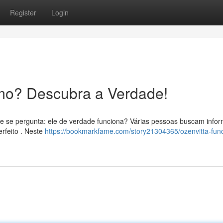
Register
Login
mo? Descubra a Verdade!
 e se pergunta: ele de verdade funciona? Várias pessoas buscam info
erfeito . Neste
https://bookmarkfame.com/story21304365/ozenvitta-fun