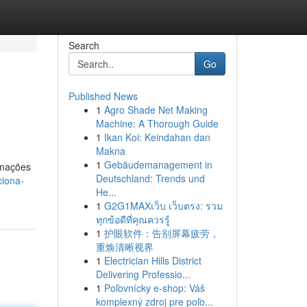
Search
Go
Published News
1
Agro Shade Net Making
Machine: A Thorough Guide
1
Ikan Koi: Keindahan dan
Makna
1
Gebäudemanagement in
rmações
Deutschland: Trends und
ciona-
He...
1
G2G1MAXเว็บ เว็บตรง: รวม
ทุกข้อดีที่คุณควรรู้
1
护眼软件：告别屏幕疲劳，
重焕清晰视界
1
Electrician Hills District
Delivering Professio...
1
Poľovnícky e-shop: Váš
komplexný zdroj pre poľo...