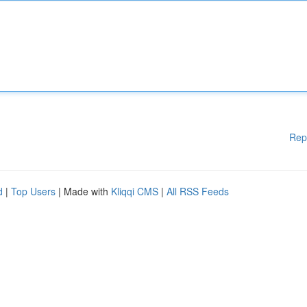
Rep
d
|
Top Users
| Made with
Kliqqi CMS
|
All RSS Feeds