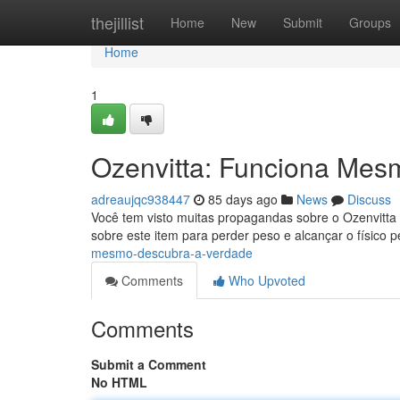
Home
thejillist
Home
New
Submit
Groups
Home
1
Ozenvitta: Funciona Mes
adreaujqc938447
85 days ago
News
Discuss
Você tem visto muitas propagandas sobre o Ozenvitta
sobre este item para perder peso e alcançar o físico p
mesmo-descubra-a-verdade
Comments
Who Upvoted
Comments
Submit a Comment
No HTML