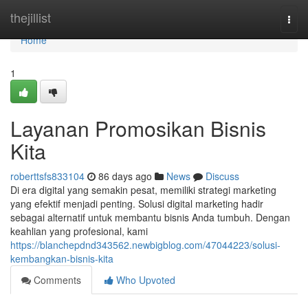
Home
thejillist
Togg
navi
Home
1
Layanan Promosikan Bisnis
Kita
roberttsfs833104
86 days ago
News
Discuss
Di era digital yang semakin pesat, memiliki strategi marketing
yang efektif menjadi penting. Solusi digital marketing hadir
sebagai alternatif untuk membantu bisnis Anda tumbuh. Dengan
keahlian yang profesional, kami
https://blanchepdnd343562.newbigblog.com/47044223/solusi-
kembangkan-bisnis-kita
Comments
Who Upvoted