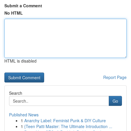
Submit a Comment
No HTML
HTML is disabled
Report Page
Search
Go
Published News
1
Anarchy Label: Feminist Punk & DIY Culture
1
{Teen Patti Master: The Ultimate Introduction ...