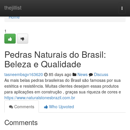
Home
thejillist
Togg
navi
Home
1
Pedras Naturais do Brasil:
Beleza e Qualidade
tasneembsgv163620
85 days ago
News
Discuss
As mais belas pedras brasileiras do Brasil são famosas por sua
estética e resistência. Muitas clientes desejam essas produtos
para aplicações em construção , graças sua riqueza de cores e
https://www.naturalstonesbrazil.com.br
Comments
Who Upvoted
Comments