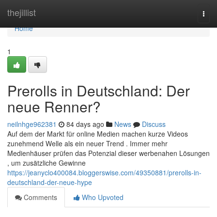
Home
thejillist
Togg
navi
Home
1
Prerolls in Deutschland: Der
neue Renner?
neilnhge962381
84 days ago
News
Discuss
Auf dem der Markt für online Medien machen kurze Videos
zunehmend Welle als ein neuer Trend . Immer mehr
Medienhäuser prüfen das Potenzial dieser werbenahen Lösungen
, um zusätzliche Gewinne
https://jeanyclo400084.bloggerswise.com/49350881/prerolls-in-
deutschland-der-neue-hype
Comments
Who Upvoted