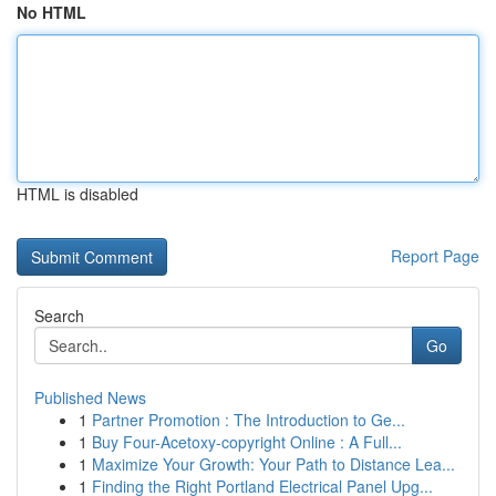
No HTML
HTML is disabled
Report Page
Search
Go
Published News
1
Partner Promotion : The Introduction to Ge...
1
Buy Four-Acetoxy-copyright Online : A Full...
1
Maximize Your Growth: Your Path to Distance Lea...
1
Finding the Right Portland Electrical Panel Upg...