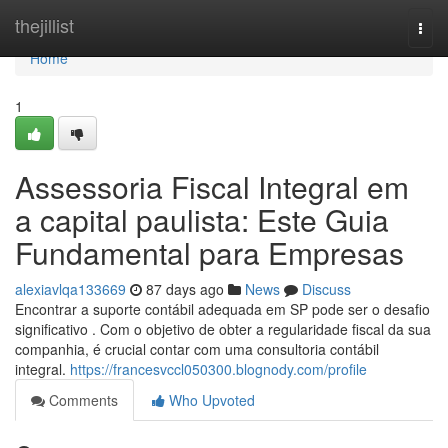
Home
thejillist
Togg
navi
Home
1
Assessoria Fiscal Integral em
a capital paulista: Este Guia
Fundamental para Empresas
alexiavlqa133669
87 days ago
News
Discuss
Encontrar a suporte contábil adequada em SP pode ser o desafio
significativo . Com o objetivo de obter a regularidade fiscal da sua
companhia, é crucial contar com uma consultoria contábil
integral.
https://francesvccl050300.blognody.com/profile
Comments
Who Upvoted