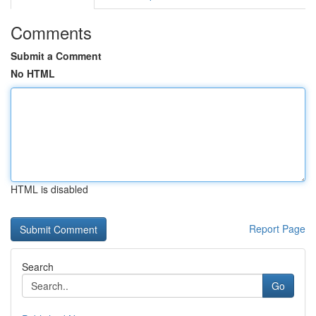
Comments
Submit a Comment
No HTML
HTML is disabled
Report Page
Search
Go