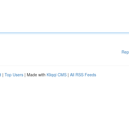
Rep
d
|
Top Users
| Made with
Kliqqi CMS
|
All RSS Feeds