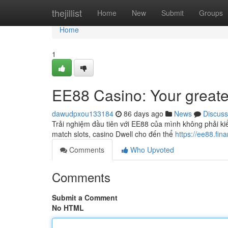
Home
thejillist
Home
New
Submit
Groups
Home
1
EE88 Casino: Your greate
dawudpxou133184
86 days ago
News
Discuss
Trải nghiệm đầu tiên với EE88 của mình không phải kiể
match slots, casino Dwell cho đến thể
https://ee88.fin
Comments
Who Upvoted
Comments
Submit a Comment
No HTML