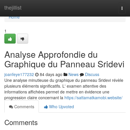
Home
thejillist
Togg
navi
Home
1
Analyse Approfondie du
Graphique du Panneau Sridevi
joanfeye177232
84 days ago
News
Discuss
Une analyse minutieuse du graphique du panneau Sridevi révèle
plusieurs éléments significatifs. L' examen attentive des
informations affichées permet de mettre en évidence une
progression claire concernant la
https://sattamatkamobi.website/
Comments
Who Upvoted
Comments