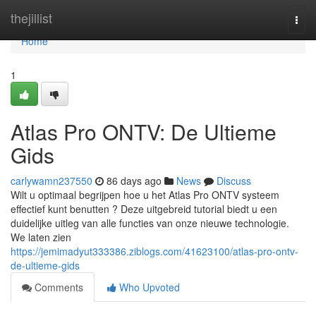
Home
thejillist
Togg
navi
Home
1
Atlas Pro ONTV: De Ultieme
Gids
carlywamn237550
86 days ago
News
Discuss
Wilt u optimaal begrijpen hoe u het Atlas Pro ONTV systeem
effectief kunt benutten ? Deze uitgebreid tutorial biedt u een
duidelijke uitleg van alle functies van onze nieuwe technologie.
We laten zien
https://jemimadyut333386.ziblogs.com/41623100/atlas-pro-ontv-
de-ultieme-gids
Comments
Who Upvoted